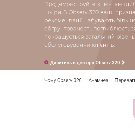
Продемонструйте клієнтам глиб
шкіри. З Observ 320 ваші призн
рекомендації набувають більшо
обґрунтованості, поглиблюється
покращується загальний рівень
обслуговування клієнтів.
Дивитись відео про Observ 320
Чому Observ 320
Анамнез
Переваг