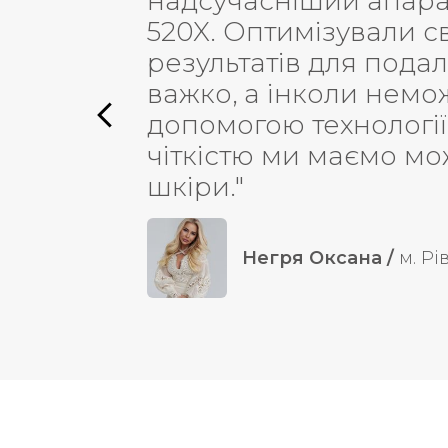
и шкіри обличчя - Observ
для
прийому до документування
дон
о шкірних захворювань
інс
броєним оком. Тому саме за
що 
ння з неперевершеною
про
ховані недоліки та проблеми
від
ліка