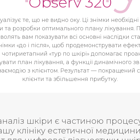
Observ 320
зуалізує те, що не видно оку. Ці знімки необхідн
и та розробки оптимального плану лікування. 
волять вам показувати всі основні наслідки ст
імки «до і після», щоб продемонструвати ефек
 чотириетапний «тур по шкірі» допомагає проа
ізувати план лікування, а функції динамічного з
аємодію з клієнтом. Результат — покращений с
клієнти та збільшення прибутку.
го кращого від ока лікаря, його 
ри пацієнта. АЛЕ. З апаратним а