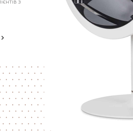
ієнтів з