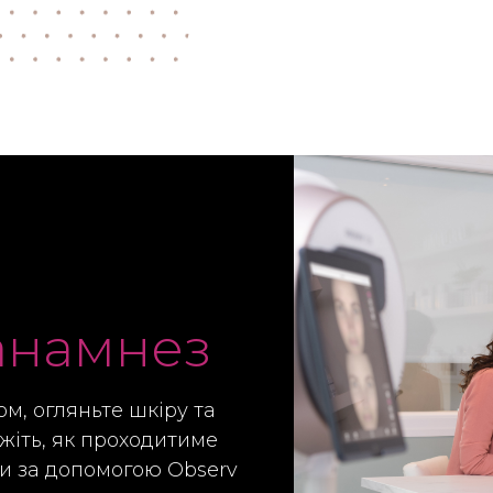
 анамнез
м, огляньте шкіру та
ажіть, як проходитиме
и за допомогою Observ