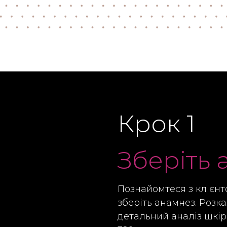
Крок 1
Зберіть
Познайомтеся з клієнто
зберіть анамнез. Розк
детальний аналіз шкір