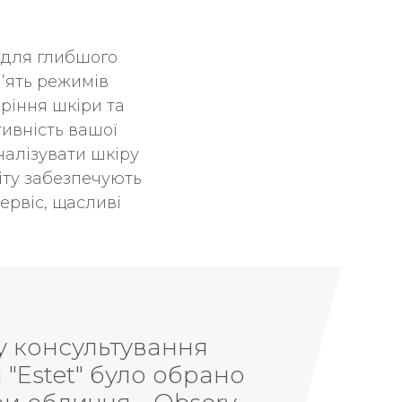
і для глибшого
П’ять режимів
аріння шкіри та
тивність вашої
налізувати шкіру
віту забезпечують
ервіс, щасливі
досвіду не може бути, для оцінки
налізом ви предметно, більш до