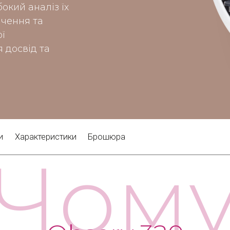
окий аналіз їх
ачення та
ї
 досвід та
и
Характеристики
Брошюра
Чом