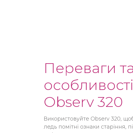
Переваги т
особливост
Observ 320
Використовуйте Observ 320, що
ледь помітні ознаки старіння, п