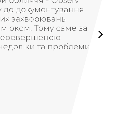
у речі, які важко, або часоємко
пгрейд консультації. Це відмінн
ів, який не дозволить комусь ск
ть час, робить комунікацію пока
о маркетинговий інструмент, ал
днозначно рекомендую для розви
осметолог, власник естетичного центру NOFILT