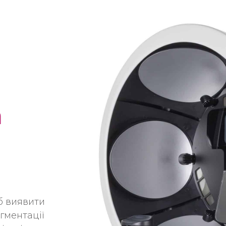
а
і
б виявити
ігментації