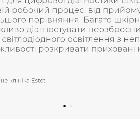
 пацієнта можете донести пацієнт
ести «на пальцях». OBSERV - це а
трумент для порівняння результат
результат відсутній. Він економи
стою і ефективною. Це безумовн
міняє значущість для лікаря. О
ря та бізнесу.
Беляєв Олександр Андрійович /
Лікар к