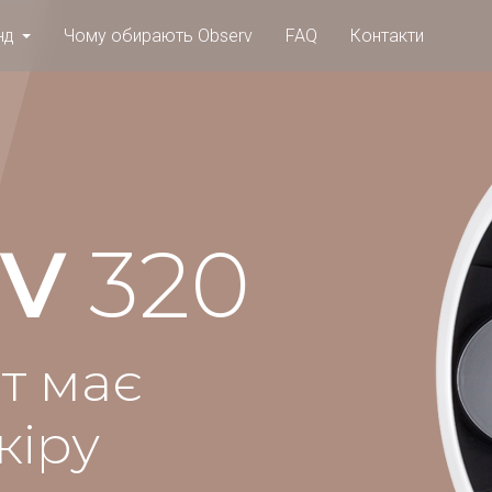
нд
Чому обирають Observ
FAQ
Контакти
V
320
т має
кіру