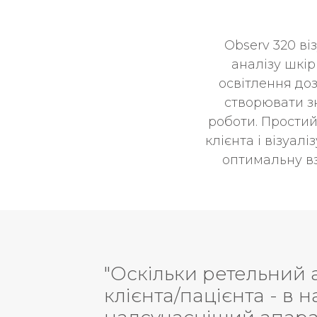
Observ 320 ві
аналізу шкір
освітлення доз
створювати зн
роботи. Простий
клієнта і візуал
оптимальну вз
процесу консультування
Нічо
едицини "Estet" було обрано
шкі